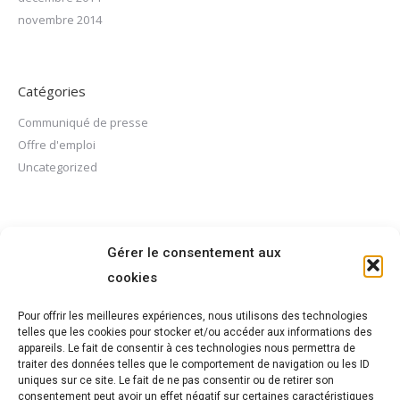
novembre 2014
Catégories
Communiqué de presse
Offre d'emploi
Uncategorized
Méta
Gérer le consentement aux
Connexion
cookies
Flux des publications
Flux des commentaires
Pour offrir les meilleures expériences, nous utilisons des technologies
telles que les cookies pour stocker et/ou accéder aux informations des
Site de WordPress-FR
appareils. Le fait de consentir à ces technologies nous permettra de
traiter des données telles que le comportement de navigation ou les ID
uniques sur ce site. Le fait de ne pas consentir ou de retirer son
consentement peut avoir un effet négatif sur certaines caractéristiques