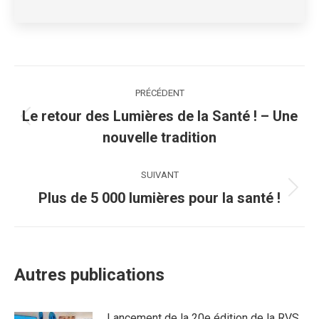
Navigation
PRÉCÉDENT
article
Le retour des Lumières de la Santé ! – Une
Article
nouvelle tradition
précédent
:
SUIVANT
Article
Plus de 5 000 lumières pour la santé !
suivant
:
Autres publications
Lancement de la 20e édition de la RVS