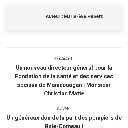
Auteur :
Marie-Ève Hébert
Navigation
PRÉCÉDENT
article
Un nouveau directeur général pour la
Fondation de la santé et des services
Article
sociaux de Manicouagan : Monsieur
précédent
Christian Matte
:
SUIVANT
Un généreux don de la part des pompiers de
Article
Baie-Comeau !