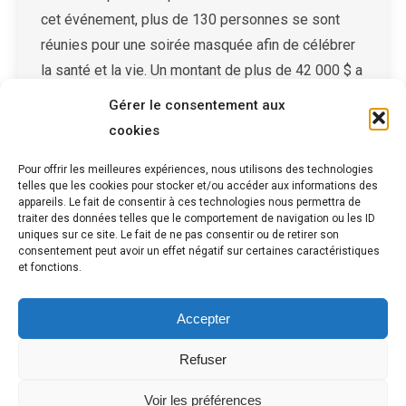
cet événement, plus de 130 personnes se sont
réunies pour une soirée masquée afin de célébrer
la santé et la vie. Un montant de plus de 42 000 $ a
été amassé pour cette première édition.
Gérer le consentement aux
Consultez…
cookies
Pour offrir les meilleures expériences, nous utilisons des technologies
telles que les cookies pour stocker et/ou accéder aux informations des
appareils. Le fait de consentir à ces technologies nous permettra de
1
2
→
traiter des données telles que le comportement de navigation ou les ID
uniques sur ce site. Le fait de ne pas consentir ou de retirer son
consentement peut avoir un effet négatif sur certaines caractéristiques
et fonctions.
Accepter
Refuser
2026 - Tous droits réservés - Fondation de la santé et des services
Voir les préférences