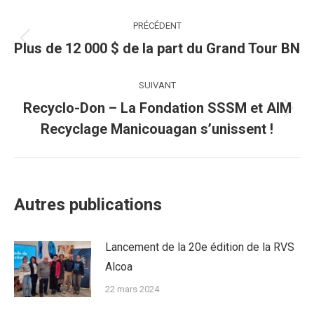
Navigation
PRÉCÉDENT
article
Article
Plus de 12 000 $ de la part du Grand Tour BN
précédent
:
SUIVANT
Recyclo-Don – La Fondation SSSM et AIM
Article
Recyclage Manicouagan s’unissent !
suivant
:
Autres publications
Lancement de la 20e édition de la RVS
Alcoa
22 mars 2024