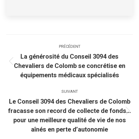
Navigation
PRÉCÉDENT
article
La générosité du Conseil 3094 des
Article
Chevaliers de Colomb se concrétise en
précédent
équipements médicaux spécialisés
:
SUIVANT
Le Conseil 3094 des Chevaliers de Colomb
fracasse son record de collecte de fonds…
Article
pour une meilleure qualité de vie de nos
suivant
aînés en perte d’autonomie
: