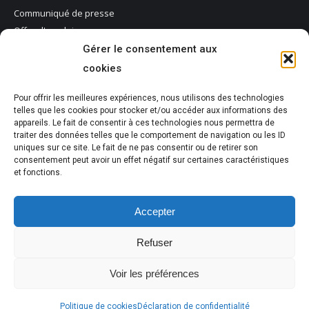
Communiqué de presse
Offre d'emploi
Uncategorized
Gérer le consentement aux
cookies
Méta
Pour offrir les meilleures expériences, nous utilisons des technologies
Connexion
telles que les cookies pour stocker et/ou accéder aux informations des
Flux des publications
appareils. Le fait de consentir à ces technologies nous permettra de
traiter des données telles que le comportement de navigation ou les ID
Flux des commentaires
uniques sur ce site. Le fait de ne pas consentir ou de retirer son
Site de WordPress-FR
consentement peut avoir un effet négatif sur certaines caractéristiques
et fonctions.
Accepter
Refuser
2026 - Tous droits réservés - Fondation de la santé et des services
Voir les préférences
sociaux de Manicouagan.
Conception par
Lalancette Agence Web Créative
Politique de cookies
Déclaration de confidentialité